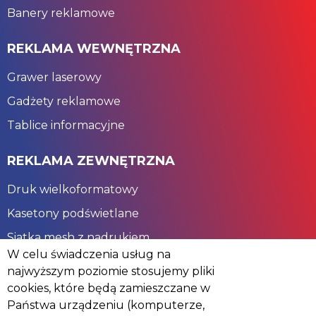
Banery reklamowe
REKLAMA WEWNĘTRZNA
Grawer laserowy
Gadżety reklamowe
Tablice informacyjne
REKLAMA ZEWNĘTRZNA
Druk wielkoformatowy
Kasetony podświetlane
Siatka mesh z nadrukiem
W celu świadczenia usług na
najwyższym poziomie stosujemy pliki
ZOSTAŃMY W KONTAKCIE
cookies, które będą zamieszczane w
ul. 11 Listopada 45, 08-110 Siedlce
Państwa urządzeniu (komputerze,