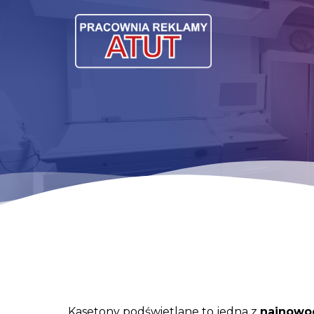
Kasetony podświetlane to jedna z
najnowo