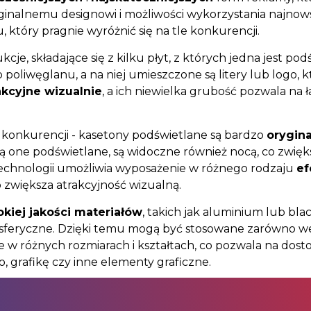
ginalnemu designowi i możliwości wykorzystania najnows
który pragnie wyróżnić się na tle konkurencji.
cje, składające się z kilku płyt, z których jedna jest p
 poliwęglanu, a na niej umieszczone są litery lub logo,
akcyjne wizualnie
, a ich niewielka grubość pozwala na 
le konkurencji - kasetony podświetlane są bardzo
orygin
są one podświetlane, są widoczne również nocą, co zwięk
chnologii umożliwia wyposażenie w różnego rodzaju
ef
 zwiększa atrakcyjność wizualną.
kiej jakości materiałów
, takich jak aluminium lub b
sferyczne. Dzięki temu mogą być stosowane zarówno we
 różnych rozmiarach i kształtach, co pozwala na dosto
 grafikę czy inne elementy graficzne.