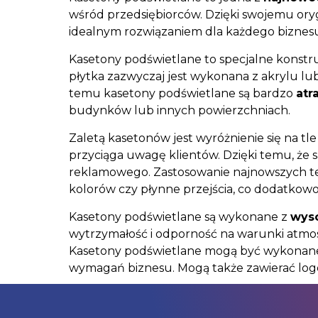
wśród przedsiębiorców. Dzięki swojemu ory
idealnym rozwiązaniem dla każdego biznesu, 
Kasetony podświetlane to specjalne konstruk
płytka zazwyczaj jest wykonana z akrylu lub
temu kasetony podświetlane są bardzo
atr
budynków lub innych powierzchniach.
Zaletą kasetonów jest wyróżnienie się na t
przyciąga uwagę klientów. Dzięki temu, że 
reklamowego. Zastosowanie najnowszych te
kolorów czy płynne przejścia, co dodatkowo
Kasetony podświetlane są wykonane z
wyso
wytrzymałość i odporność na warunki atmo
Kasetony podświetlane mogą być wykonane w
wymagań biznesu. Mogą także zawierać logo,