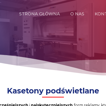
STRONA GŁÓWNA
O NAS
KON
Kasetony podświetlane
cześniejszych
i
najskuteczniejszych
form reklamy, kt