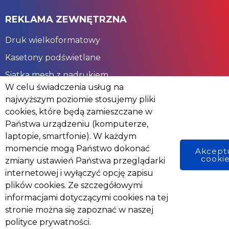
REKLAMA ZEWNĘTRZNA
Druk wielkoformatowy
Kasetony podświetlane
Siatka mesh z nadrukiem
W celu świadczenia usług na
najwyższym poziomie stosujemy pliki
ZOSTAŃMY W KONTAKCIE
cookies, które będą zamieszczane w
ul. 11 Listopada 45, 08-110 Siedlce
Państwa urządzeniu (komputerze,
laptopie, smartfonie). W każdym
604204401
momencie mogą Państwo dokonać
Akcept
lamert@poczta.onet.pl
cooki
zmiany ustawień Państwa przeglądarki
internetowej i wyłączyć opcję zapisu
plików cookies. Ze szczegółowymi
informacjami dotyczącymi cookies na tej
© 2024 Pracownia Reklamy Atut
stronie można się zapoznać w naszej
polityce prywatności.